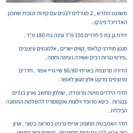
משכננו החדש , 2 מגדלים לבנים עם קירות זכוכית שתכנן
האדריכל פיבקו .
דירת גן בת 5 חדרים 150 מ"ר וגינה בת 180 מ"ר .
סגנון מודרני קלאסי ,קווים ישרים , אלמנטים עיצובים
,פירטי נגרות רבים ואווירה נעימה וחמה .
הדירה מרוצפת באריחי 80/80 שיי גריי אפור . חדרים
מרוצפים פרקט אלון מגוון לאפור.
חדרי הילדים מיטה מרופדת , שולחן מחשב וארון בגדים
בנגרות . כיסא מרופד וילונות ואקססוריז להשלמת התמונה
הכללית .
חדר האמבטיה מחופה אריחי גרניט במראה בטוני . ארון
כיור צבוע לבן עם ידיות מסוגננות , משטח וכיור קוריאן ,