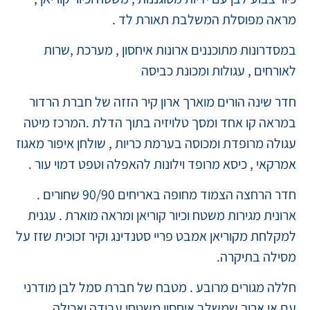
מראה מפוסלת המשלבת תאורת לד .
במסדרונות מתוכננים ארונות איחסון , מערכת ,שרות
לאורחים , עגולות ומכונת כביסה
חדר שינה הורים מוארך ארון קיר הזזה של חברת הרדור
במראה קו אחד ומסך טלויזיה בתוך הדלת .המרכז מיטה
עגולה מרופדת ומכוסה בערמת כריות , שולחן איפור מאגוז
אמרקאי , כיסא מרופד וילונות להאפלה וטפט דמוי עור .
חדר הרחצה הצמוד מחופה באריחים 90/90 שחורים .
ארונית מגירות משטח וכיור קוריאן ומראה מוארת . עגנית
למקלחת מקוריאן אמבט פריי סטנדינג וקיר זכוכית שזז על
מסילה בתיקרה.
חללה מגורים מרובע . מטבח של חברת סמל לבן מודרני
עם אי ארוך שמשלב איחסון משטחי עבודה ואכילה .