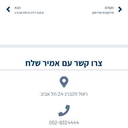
הקודם
הבא
פרויקט סי אנד סאן
עיצוב דירה ברמת אביב ג
צרו קשר עם אמיר שלח
ראול ולנברג 24 תל אביב
052-8324444